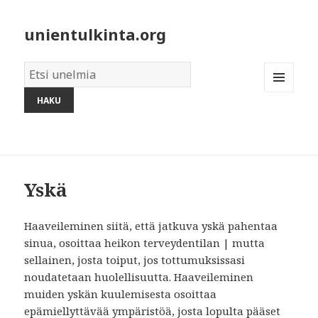
unientulkinta.org
Unelmien
sanakirja:
MENU
AND
WIDGETS
Yskä
Haaveileminen siitä, että jatkuva yskä pahentaa
sinua, osoittaa heikon terveydentilan | mutta
sellainen, josta toiput, jos tottumuksissasi
noudatetaan huolellisuutta. Haaveileminen
muiden yskän kuulemisesta osoittaa
epämiellyttävää ympäristöä, josta lopulta pääset