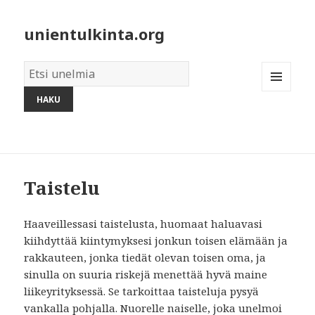
unientulkinta.org
Unelmien
sanakirja:
MENU
AND
WIDGETS
Taistelu
Haaveillessasi taistelusta, huomaat haluavasi
kiihdyttää kiintymyksesi jonkun toisen elämään ja
rakkauteen, jonka tiedät olevan toisen oma, ja
sinulla on suuria riskejä menettää hyvä maine
liikeyrityksessä. Se tarkoittaa taisteluja pysyä
vankalla pohjalla. Nuorelle naiselle, joka unelmoi