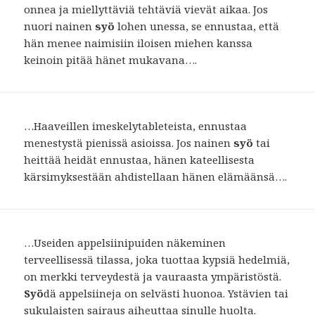
onnea ja miellyttäviä tehtäviä vievät aikaa. Jos
nuori nainen
syö
lohen unessa, se ennustaa, että
hän menee naimisiin iloisen miehen kanssa
keinoin pitää hänet mukavana….
…Haaveillen imeskelytableteista, ennustaa
menestystä pienissä asioissa. Jos nainen
syö
tai
heittää heidät ennustaa, hänen kateellisesta
kärsimyksestään ahdistellaan hänen elämäänsä….
…Useiden appelsiinipuiden näkeminen
terveellisessä tilassa, joka tuottaa kypsiä hedelmiä,
on merkki terveydestä ja vauraasta ympäristöstä.
Syö
dä appelsiineja on selvästi huonoa. Ystävien tai
sukulaisten sairaus aiheuttaa sinulle huolta.