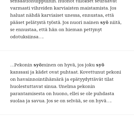
sensaatiohuippuihin. Huonot tulokset seuraavat
varmasti vihreiden karviaisten maistamista. Jos
haluat nähdä karviaiset unessa, ennustaa, että
pääset pelätystä työstä. Jos nuori nainen
syö
niitä,
se ennustaa, että hän on hieman pettynyt
odotuksiinsa….
…Pekonin
syö
minen on hyvä, jos joku
syö
kanssasi ja kädet ovat puhtaat. Kovettunut pekoni
on havainnointihämärä ja epätyydyttävät tilat
huolestuttavat sinua. Unelma pekonin
parantamisesta on huono, ellei se ole puhdasta
suolaa ja savua. Jos se on selvää, se on hyvä….