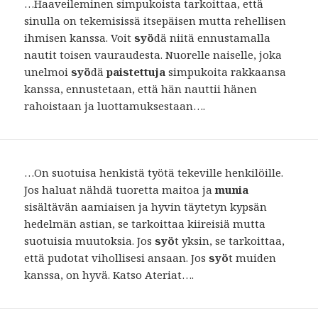
…Haaveileminen simpukoista tarkoittaa, että
sinulla on tekemisissä itsepäisen mutta rehellisen
ihmisen kanssa. Voit
syö
dä niitä ennustamalla
nautit toisen vauraudesta. Nuorelle naiselle, joka
unelmoi
syö
dä
paistettuja
simpukoita rakkaansa
kanssa, ennustetaan, että hän nauttii hänen
rahoistaan ​​ja luottamuksestaan….
…On suotuisa henkistä työtä tekeville henkilöille.
Jos haluat nähdä tuoretta maitoa ja
munia
sisältävän aamiaisen ja hyvin täytetyn kypsän
hedelmän astian, se tarkoittaa kiireisiä mutta
suotuisia muutoksia. Jos
syö
t yksin, se tarkoittaa,
että pudotat vihollisesi ansaan. Jos
syö
t muiden
kanssa, on hyvä. Katso Ateriat….