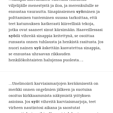
viljelijälle menestystä ja iloa, ja merenkululle se
ennustaa vaurautta. Sinapinsiemen
syö
minen ja
polttamisen tunteminen suussa tarkoittaa, että
teet katumuksen katkerasti kiireellisiä tekoja,
jotka ovat saaneet sinut kärsimään. Haaveillessasi
syö
dä vihreää sinappia keitettynä, se osoittaa
runsasta onnen tuhlausta ja henkistä rasitusta. Jos
nuori nainen
syö
äskettäin kasvatettua sinappia,
se ennustaa uhraavan rikkauden
henkilökohtaisten halujensa puolesta….
…Unelmointi karviaismarjojen keräämisestä on
merkki onnen ongelmien jälkeen ja suotuisa
osoitus kirkkaammista näkymistä yrityksen
asioissa. Jos
syö
t vihreitä karviaismarjoja, teet
virheen nautintosi aikana ja saostutat