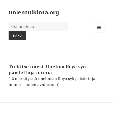
unientulkinta.org
Unelmien
sanakirja:
MENU
AND
WIDGETS
Tulkitse unesi: Unelma Roya syö
paistettuja munia
(10 merkityksiä unelmista Roya syö paistettuja
munia - unien avainsanat)