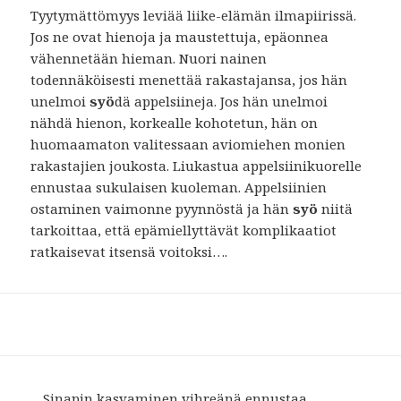
Tyytymättömyys leviää liike-elämän ilmapiirissä.
Jos ne ovat hienoja ja maustettuja, epäonnea
vähennetään hieman. Nuori nainen
todennäköisesti menettää rakastajansa, jos hän
unelmoi
syö
dä appelsiineja. Jos hän unelmoi
nähdä hienon, korkealle kohotetun, hän on
huomaamaton valitessaan aviomiehen monien
rakastajien joukosta. Liukastua appelsiinikuorelle
ennustaa sukulaisen kuoleman. Appelsiinien
ostaminen vaimonne pyynnöstä ja hän
syö
niitä
tarkoittaa, että epämiellyttävät komplikaatiot
ratkaisevat itsensä voitoksi….
…Sinapin kasvaminen vihreänä ennustaa