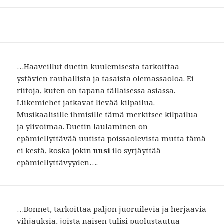
…Haaveillut duetin kuulemisesta tarkoittaa
ystävien rauhallista ja tasaista olemassaoloa. Ei
riitoja, kuten on tapana tällaisessa asiassa.
Liikemiehet jatkavat lievää kilpailua.
Musikaalisille ihmisille tämä merkitsee kilpailua
ja ylivoimaa. Duetin laulaminen on
epämiellyttävää uutista poissaolevista mutta tämä
ei kestä, koska jokin
uusi
ilo syrjäyttää
epämiellyttävyyden….
…Bonnet, tarkoittaa paljon juoruilevia ja herjaavia
vihjauksia, joista naisen tulisi puolustautua