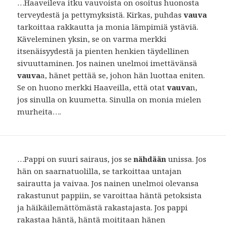
…Haaveileva itku vauvoista on osoitus huonosta
terveydestä ja pettymyksistä. Kirkas, puhdas
vauva
tarkoittaa rakkautta ja monia lämpimiä ystäviä.
Käveleminen yksin, se on varma merkki
itsenäisyydestä ja pienten henkien täydellinen
sivuuttaminen. Jos nainen unelmoi imettävänsä
vauva
a, hänet pettää se, johon hän luottaa eniten.
Se on huono merkki Haaveilla, että otat
vauva
n,
jos sinulla on kuumetta. Sinulla on monia mielen
murheita….
…Pappi on suuri sairaus, jos se
nähdään
unissa. Jos
hän on saarnatuolilla, se tarkoittaa untajan
sairautta ja vaivaa. Jos nainen unelmoi olevansa
rakastunut pappiin, se varoittaa häntä petoksista
ja häikäilemättömästä rakastajasta. Jos pappi
rakastaa häntä, häntä moititaan hänen