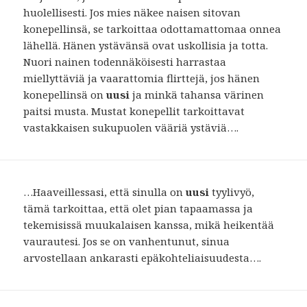
huolellisesti. Jos mies näkee naisen sitovan
konepellinsä, se tarkoittaa odottamattomaa onnea
lähellä. Hänen ystävänsä ovat uskollisia ja totta.
Nuori nainen todennäköisesti harrastaa
miellyttäviä ja vaarattomia flirttejä, jos hänen
konepellinsä on
uusi
ja minkä tahansa värinen
paitsi musta. Mustat konepellit tarkoittavat
vastakkaisen sukupuolen vääriä ystäviä….
…Haaveillessasi, että sinulla on
uusi
tyylivyö,
tämä tarkoittaa, että olet pian tapaamassa ja
tekemisissä muukalaisen kanssa, mikä heikentää
vaurautesi. Jos se on vanhentunut, sinua
arvostellaan ankarasti epäkohteliaisuudesta….