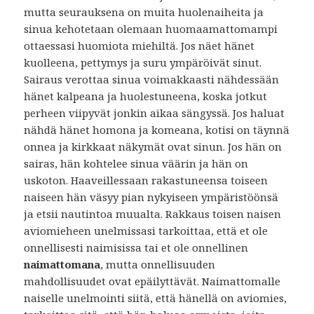
mutta seurauksena on muita huolenaiheita ja
sinua kehotetaan olemaan huomaamattomampi
ottaessasi huomiota miehiltä. Jos näet hänet
kuolleena, pettymys ja suru ympäröivät sinut.
Sairaus verottaa sinua voimakkaasti nähdessään
hänet kalpeana ja huolestuneena, koska jotkut
perheen viipyvät jonkin aikaa sängyssä. Jos haluat
nähdä hänet homona ja komeana, kotisi on täynnä
onnea ja kirkkaat näkymät ovat sinun. Jos hän on
sairas, hän kohtelee sinua väärin ja hän on
uskoton. Haaveillessaan rakastuneensa toiseen
naiseen hän väsyy pian nykyiseen ympäristöönsä
ja etsii nautintoa muualta. Rakkaus toisen naisen
aviomieheen unelmissasi tarkoittaa, että et ole
onnellisesti naimisissa tai et ole onnellinen
naimattomana
, mutta onnellisuuden
mahdollisuudet ovat epäilyttävät. Naimattomalle
naiselle unelmointi siitä, että hänellä on aviomies,