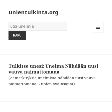
unientulkinta.org
Unelmien
sanakirja:
MENU
AND
WIDGETS
Tulkitse unesi: Unelma Nähdään uusi
vauva naimattomana
(27 merkityksiä unelmista Nähdään uusi vauva
naimattomana - unien avainsanat)