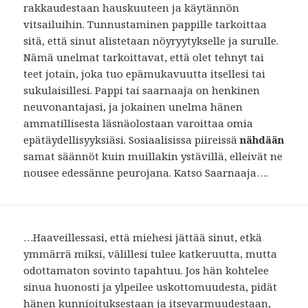
rakkaudestaan ​​hauskuuteen ja käytännön
vitsailuihin. Tunnustaminen pappille tarkoittaa
sitä, että sinut alistetaan nöyryytykselle ja surulle.
Nämä unelmat tarkoittavat, että olet tehnyt tai
teet jotain, joka tuo epämukavuutta itsellesi tai
sukulaisillesi. Pappi tai saarnaaja on henkinen
neuvonantajasi, ja jokainen unelma hänen
ammatillisesta läsnäolostaan ​​varoittaa omia
epätäydellisyyksiäsi. Sosiaalisissa piireissä
nähdään
samat säännöt kuin muillakin ystävillä, elleivät ne
nousee edessänne peurojana. Katso Saarnaaja….
…Haaveillessasi, että miehesi jättää sinut, etkä
ymmärrä miksi, välillesi tulee katkeruutta, mutta
odottamaton sovinto tapahtuu. Jos hän kohtelee
sinua huonosti ja ylpeilee uskottomuudesta, pidät
hänen kunnioituksestaan ​​ja itsevarmuudestaan,