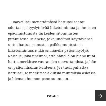
…Haaveillasi menettämästä hattuasi saatat
odottaa epätyydyttävää liiketoimintaa ja ihmisten
epäonnistumista tärkeiden sitoumusten
pitämisessä. Miehelle, joka unelmoi käyttävänsä
uutta hattua, ennustaa paikkamuutosta ja
liiketoimintaa, mikä on hänelle paljon hyötyä.
Naiselle, joka unelmoi, että hänellä on hieno
uusi
hattu, merkitsee vaurauden saavuttamista, ja hän
on paljon ihailun kohteena. Jos tuuli puhaltaa
hattuasi, se merkitsee äkillisiä muutoksia asioissa
ja hieman huonompaan suuntaan….
Posts
PAGE
1
navigation