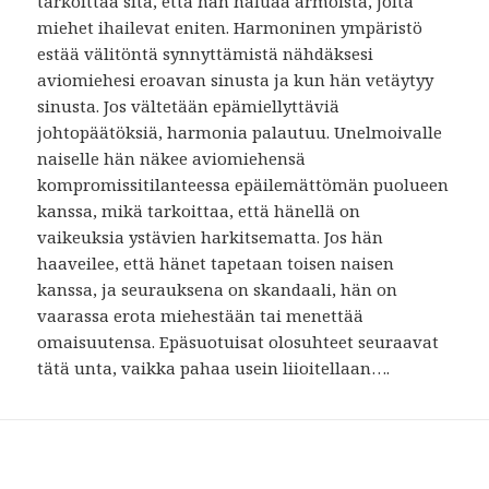
tarkoittaa sitä, että hän haluaa armoista, joita
miehet ihailevat eniten. Harmoninen ympäristö
estää välitöntä synnyttämistä nähdäksesi
aviomiehesi eroavan sinusta ja kun hän vetäytyy
sinusta. Jos vältetään epämiellyttäviä
johtopäätöksiä, harmonia palautuu. Unelmoivalle
naiselle hän näkee aviomiehensä
kompromissitilanteessa epäilemättömän puolueen
kanssa, mikä tarkoittaa, että hänellä on
vaikeuksia ystävien harkitsematta. Jos hän
haaveilee, että hänet tapetaan toisen naisen
kanssa, ja seurauksena on skandaali, hän on
vaarassa erota miehestään tai menettää
omaisuutensa. Epäsuotuisat olosuhteet seuraavat
tätä unta, vaikka pahaa usein liioitellaan….