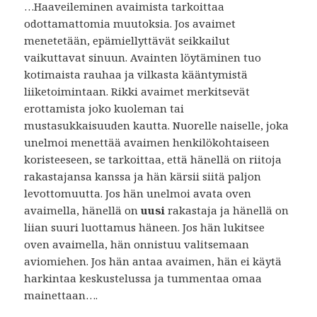
…Haaveileminen avaimista tarkoittaa
odottamattomia muutoksia. Jos avaimet
menetetään, epämiellyttävät seikkailut
vaikuttavat sinuun. Avainten löytäminen tuo
kotimaista rauhaa ja vilkasta kääntymistä
liiketoimintaan. Rikki avaimet merkitsevät
erottamista joko kuoleman tai
mustasukkaisuuden kautta. Nuorelle naiselle, joka
unelmoi menettää avaimen henkilökohtaiseen
koristeeseen, se tarkoittaa, että hänellä on riitoja
rakastajansa kanssa ja hän kärsii siitä paljon
levottomuutta. Jos hän unelmoi avata oven
avaimella, hänellä on
uusi
rakastaja ja hänellä on
liian suuri luottamus häneen. Jos hän lukitsee
oven avaimella, hän onnistuu valitsemaan
aviomiehen. Jos hän antaa avaimen, hän ei käytä
harkintaa keskustelussa ja tummentaa omaa
mainettaan….