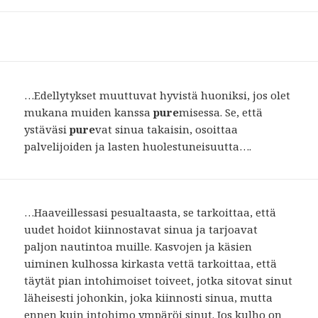
…Edellytykset muuttuvat hyvistä huoniksi, jos olet
mukana muiden kanssa
pure
misessa. Se, että
ystäväsi
pure
vat sinua takaisin, osoittaa
palvelijoiden ja lasten huolestuneisuutta….
…Haaveillessasi pesualtaasta, se tarkoittaa, että
uudet hoidot kiinnostavat sinua ja tarjoavat
paljon nautintoa muille. Kasvojen ja käsien
uiminen kulhossa kirkasta vettä tarkoittaa, että
täytät pian intohimoiset toiveet, jotka sitovat sinut
läheisesti johonkin, joka kiinnosti sinua, mutta
ennen kuin intohimo ympäröi sinut. Jos kulho on