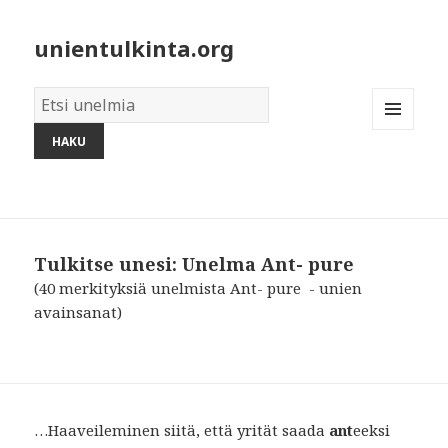
unientulkinta.org
Unelmien
sanakirja:
MENU
AND
WIDGETS
Tulkitse unesi: Unelma Ant- pure
(40 merkityksiä unelmista Ant- pure - unien
avainsanat)
…Haaveileminen siitä, että yrität saada
ant
eeksi