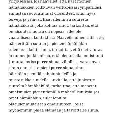
yrityksessäsi. Jos haaveilet, että näet monien
hämähäkkien roikkuvan verkkoissasi ympärilläsi,
ennustaa suotuisimmat olosuhteet, onni, hyvä
terveys ja ystävät. Haaveileminen suuresta
hämähäkistä, joka kohtaa sinut, tarkoittaa, että
omaisuutesi nousu on nopeaa, ellet ole
vaarallisessa kontaktissa. Haaveileminen siitä, että
näet erittäin suuren ja pienen hämähäkin
tulemassa kohti sinua, tarkoittaa, että olet vauras
ja tunnet jonkin aikaa, että olet todella onnistunut
| mutta jos iso
pure
e sinua, viholliset varastavat
sinun onnesi. Jos pieni
pure
e sinua, sinua
häiritään pienillä pahoinpitelyillä ja
mustasukkaisuudella. Kuvitella, että juoksette
suurelta hämähäkiltä, ​​tarkoittaa, että menetät
omaisuuden pienentämällä mahdollisuuksia. Jos
tapat hämähäkin, tulet lopulta
oikeudenmukaiseen omaisuuteen. Jos se
myöhemmin palaa elämään ja tavoittelee sinua,