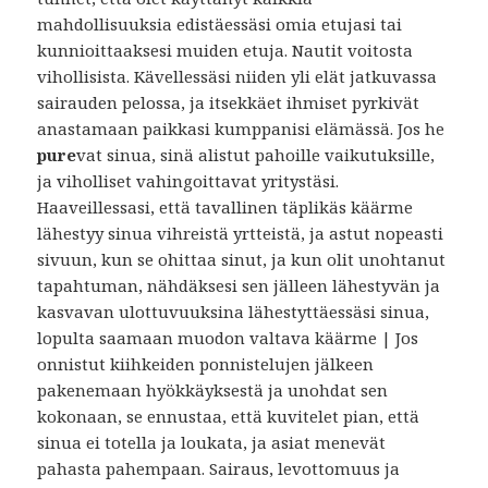
mahdollisuuksia edistäessäsi omia etujasi tai
kunnioittaaksesi muiden etuja. Nautit voitosta
vihollisista. Kävellessäsi niiden yli elät jatkuvassa
sairauden pelossa, ja itsekkäet ihmiset pyrkivät
anastamaan paikkasi kumppanisi elämässä. Jos he
pure
vat sinua, sinä alistut pahoille vaikutuksille,
ja viholliset vahingoittavat yritystäsi.
Haaveillessasi, että tavallinen täplikäs käärme
lähestyy sinua vihreistä yrtteistä, ja astut nopeasti
sivuun, kun se ohittaa sinut, ja kun olit unohtanut
tapahtuman, nähdäksesi sen jälleen lähestyvän ja
kasvavan ulottuvuuksina lähestyttäessäsi sinua,
lopulta saamaan muodon valtava käärme | Jos
onnistut kiihkeiden ponnistelujen jälkeen
pakenemaan hyökkäyksestä ja unohdat sen
kokonaan, se ennustaa, että kuvitelet pian, että
sinua ei totella ja loukata, ja asiat menevät
pahasta pahempaan. Sairaus, levottomuus ja