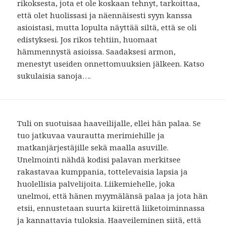
rikoksesta, jota et ole koskaan tehnyt, tarkoittaa,
että olet huolissasi ja näennäisesti syyn kanssa
asioistasi, mutta lopulta näyttää siltä, ​​että se oli
edistyksesi. Jos rikos tehtiin, huomaat
hämmennystä asioissa. Saadaksesi armon,
menestyt useiden onnettomuuksien jälkeen. Katso
sukulaisia ​​sanoja….
Tuli on suotuisaa haaveilijalle, ellei hän palaa. Se
tuo jatkuvaa vaurautta merimiehille ja
matkanjärjestäjille sekä maalla asuville.
Unelmointi nähdä kodisi palavan merkitsee
rakastavaa kumppania, tottelevaisia ​​lapsia ja
huolellisia palvelijoita. Liikemiehelle, joka
unelmoi, että hänen myymälänsä palaa ja jota hän
etsii, ennustetaan suurta kiirettä liiketoiminnassa
ja kannattavia tuloksia. Haaveileminen siitä, että