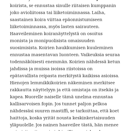
koirista, se ennustaa sinulle riitaisen kumppanin
joko avioliitossa tai liiketoiminnassa. Laiha,
saastainen koira viittaa epäonnistumiseen
liiketoiminnassa, myös lasten sairauteen.
Haaveileminen koiranäyttelystä on osoitus
monista ja monipuolisista omaisuuden
suosimisista. Koirien haukkumisen kuuleminen
ennustaa masentavan luonteen. Vaikeuksia seuraa
todennäköisesti enemmän. Koirien nähdessä ketun
jahdissa ja muissa isoissa riistoissa on
epätavallista reipasta merkitystä kaikissa asioissa.
Hienojen lemmikkikoirien näkeminen merkitsee
rakkautta näyttelyyn ja että omistaja on itsekäs ja
kapea. Nuorelle naiselle tämä unelma ennustaa
kallisarvoisen fopin. Jos tunnet paljon pelkoa
nähdessäsi suuren mastiffi, se tarkoittaa, että koet
haittoja, koska yrität nousta keskinkertaisuuden
yläpuolelle. Jos nainen haaveilee tästä, hän menee