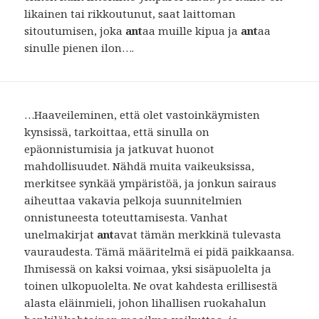
likainen tai rikkoutunut, saat laittoman
sitoutumisen, joka
ant
aa muille kipua ja
ant
aa
sinulle pienen ilon….
…Haaveileminen, että olet vastoinkäymisten
kynsissä, tarkoittaa, että sinulla on
epäonnistumisia ja jatkuvat huonot
mahdollisuudet. Nähdä muita vaikeuksissa,
merkitsee synkää ympäristöä, ja jonkun sairaus
aiheuttaa vakavia pelkoja suunnitelmien
onnistuneesta toteuttamisesta. Vanhat
unelmakirjat
ant
avat tämän merkkinä tulevasta
vauraudesta. Tämä määritelmä ei pidä paikkaansa.
Ihmisessä on kaksi voimaa, yksi sisäpuolelta ja
toinen ulkopuolelta. Ne ovat kahdesta erillisestä
alasta eläinmieli, johon lihallisen ruokahalun