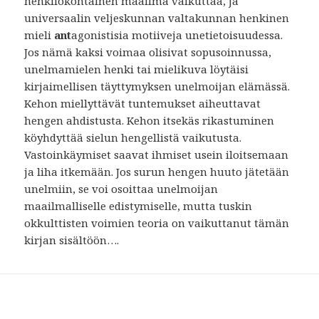
henkilökohtainen maailma vaikuttaa, ja
universaalin veljeskunnan valtakunnan henkinen
mieli
ant
agonistisia motiiveja unetietoisuudessa.
Jos nämä kaksi voimaa olisivat sopusoinnussa,
unelmamielen henki tai mielikuva löytäisi
kirjaimellisen täyttymyksen unelmoijan elämässä.
Kehon miellyttävät tuntemukset aiheuttavat
hengen ahdistusta. Kehon itsekäs rikastuminen
köyhdyttää sielun hengellistä vaikutusta.
Vastoinkäymiset saavat ihmiset usein iloitsemaan
ja liha itkemään. Jos surun hengen huuto jätetään
unelmiin, se voi osoittaa unelmoijan
maailmalliselle edistymiselle, mutta tuskin
okkulttisten voimien teoria on vaikuttanut tämän
kirjan sisältöön….