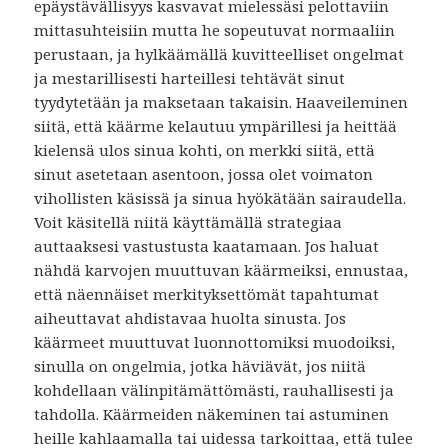
epäystävällisyys kasvavat mielessäsi pelottaviin
mittasuhteisiin mutta he sopeutuvat normaaliin
perustaan, ja hylkäämällä kuvitteelliset ongelmat
ja mestarillisesti harteillesi tehtävät sinut
tyydytetään ja maksetaan takaisin. Haaveileminen
siitä, että käärme kelautuu ympärillesi ja heittää
kielensä ulos sinua kohti, on merkki siitä, että
sinut asetetaan asentoon, jossa olet voimaton
vihollisten käsissä ja sinua hyökätään sairaudella.
Voit käsitellä niitä käyttämällä strategiaa
auttaaksesi vastustusta kaatamaan. Jos haluat
nähdä karvojen muuttuvan käärmeiksi, ennustaa,
että näennäiset merkityksettömät tapahtumat
aiheuttavat ahdistavaa huolta sinusta. Jos
käärmeet muuttuvat luonnottomiksi muodoiksi,
sinulla on ongelmia, jotka häviävät, jos niitä
kohdellaan välinpitämättömästi, rauhallisesti ja
tahdolla. Käärmeiden näkeminen tai astuminen
heille kahlaamalla tai uidessa tarkoittaa, että tulee