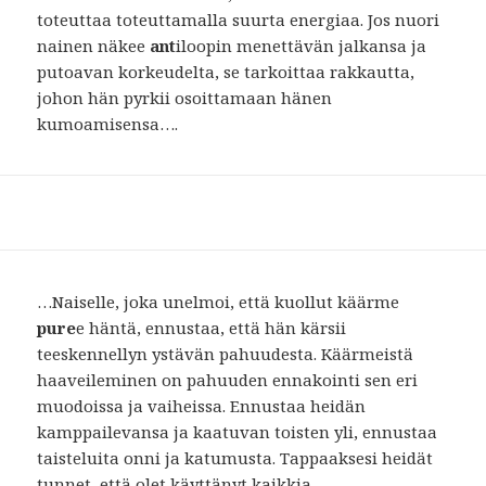
toteuttaa toteuttamalla suurta energiaa. Jos nuori
nainen näkee
ant
iloopin menettävän jalkansa ja
putoavan korkeudelta, se tarkoittaa rakkautta,
johon hän pyrkii osoittamaan hänen
kumoamisensa….
…Naiselle, joka unelmoi, että kuollut käärme
pure
e häntä, ennustaa, että hän kärsii
teeskennellyn ystävän pahuudesta. Käärmeistä
haaveileminen on pahuuden ennakointi sen eri
muodoissa ja vaiheissa. Ennustaa heidän
kamppailevansa ja kaatuvan toisten yli, ennustaa
taisteluita onni ja katumusta. Tappaaksesi heidät
tunnet, että olet käyttänyt kaikkia