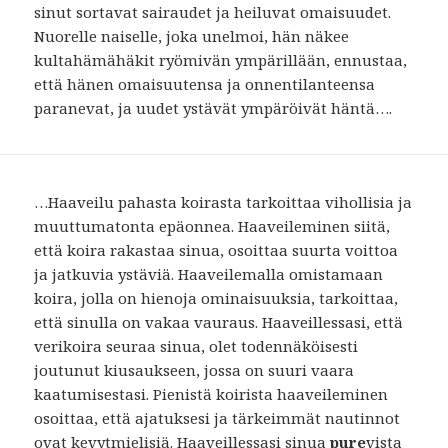
sinut sortavat sairaudet ja heiluvat omaisuudet.
Nuorelle naiselle, joka unelmoi, hän näkee
kultahämähäkit ryömivän ympärillään, ennustaa,
että hänen omaisuutensa ja onnentilanteensa
paranevat, ja uudet ystävät ympäröivät häntä….
…Haaveilu pahasta koirasta tarkoittaa vihollisia ja
muuttumatonta epäonnea. Haaveileminen siitä,
että koira rakastaa sinua, osoittaa suurta voittoa
ja jatkuvia ystäviä. Haaveilemalla omistamaan
koira, jolla on hienoja ominaisuuksia, tarkoittaa,
että sinulla on vakaa vauraus. Haaveillessasi, että
verikoira seuraa sinua, olet todennäköisesti
joutunut kiusaukseen, jossa on suuri vaara
kaatumisestasi. Pienistä koirista haaveileminen
osoittaa, että ajatuksesi ja tärkeimmät nautinnot
ovat kevytmielisiä. Haaveillessasi sinua
pure
vista