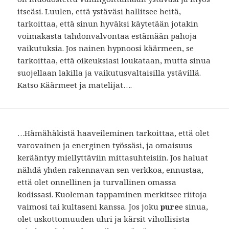
itseäsi. Luulen, että ystäväsi hallitsee heitä,
tarkoittaa, että sinun hyväksi käytetään jotakin
voimakasta tahdonvalvontaa estämään pahoja
vaikutuksia. Jos nainen hypnoosi käärmeen, se
tarkoittaa, että oikeuksiasi loukataan, mutta sinua
suojellaan lakilla ja vaikutusvaltaisilla ystävillä.
Katso Käärmeet ja matelijat….
…Hämähäkistä haaveileminen tarkoittaa, että olet
varovainen ja energinen työssäsi, ja omaisuus
kerääntyy miellyttäviin mittasuhteisiin. Jos haluat
nähdä yhden rakennavan sen verkkoa, ennustaa,
että olet onnellinen ja turvallinen omassa
kodissasi. Kuoleman tappaminen merkitsee riitoja
vaimosi tai kultaseni kanssa. Jos joku
pure
e sinua,
olet uskottomuuden uhri ja kärsit vihollisista