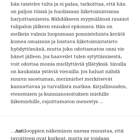
hän taistelee tulta ja ei palaa, tarkoittaa, että hän
on paljon töissä ja huolissaan liiketoimintansa
harjoittamisesta. Nähdäkseen myymälänsä rauniot
tulipalon jälkeen ennakoi epäonnea. Hän on
melkein valmis luopumaan ponnisteluista kerätä
komea omaisuus ja loistava liiketoimintatieto
hyödyttömänä, mutta joku odottamaton onni vie
hänet jälleen. Jos haaveilet tulen sytyttämisestä,
voit odottaa monia miellyttäviä yllätyksiä. Sinulla
on kaukaisia ​​ystäviä vierailla. Jos haluat nähdä
suuren saostuman, merimiehet merkitsevät
kannattavaa ja turvallista matkaa. Kirjallisuuden,
etenemisen ja kunnianosoituksen miehille
liikemiehille, rajoittamaton menestys….
…
Ant
ilooppien näkeminen unessa ennustaa, että
tavoitteesi ovat korkeat, mutta ne voidaan