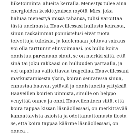
liiketoiminta-alueita kerralla. Menestys tulee aina
energioiden keskittymisen myötä. Mies, joka
haluaa menestyä missä tahansa, tulisi varoittaa
tästä unelmasta. Haaveillessasi hullusta koirasta,
sinun raskaimmat ponnistelusi eivät tuota
toivottuja tuloksia, ja kuolemaan johtava sairaus
voi olla tarttunut elinvoimaasi. Jos hullu koira
onnistuu
pure
maan sinut, se on merkki siitä, että
sinä tai joku rakkaasi on hulluuden partaalla, ja
voi tapahtua valitettavaa tragediaa. Haaveillessani
matkustamisesta yksin, koiran seuratessa sinua,
ennustaa haavan ystäviä ja onnistuneita yrityksiä.
Haaveillen koirien uinnista, sinulle on helppo
venyttää onnea ja onni. Haaveileminen siitä, että
koira tappaa kissan läsnäollessasi, on merkittävää
kannattavista asioista ja odottamattomasta ilosta.
Se, että koira tappaa käärme läsnäollessasi, on
onnea…