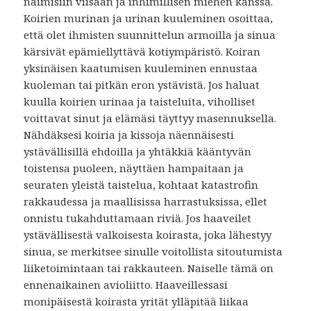
naimisiin viisaan ja inhimillisen miehen kanssa.
Koirien murinan ja urinan kuuleminen osoittaa,
että olet ihmisten suunnittelun armoilla ja sinua
kärsivät epämiellyttävä kotiympäristö. Koiran
yksinäisen kaatumisen kuuleminen ennustaa
kuoleman tai pitkän eron ystävistä. Jos haluat
kuulla koirien urinaa ja taisteluita, viholliset
voittavat sinut ja elämäsi täyttyy masennuksella.
Nähdäksesi koiria ja kissoja näennäisesti
ystävällisillä ehdoilla ja yhtäkkiä kääntyvän
toistensa puoleen, näyttäen hampaitaan ja
seuraten yleistä taistelua, kohtaat katastrofin
rakkaudessa ja maallisissa harrastuksissa, ellet
onnistu tukahduttamaan riviä. Jos haaveilet
ystävällisestä valkoisesta koirasta, joka lähestyy
sinua, se merkitsee sinulle voitollista sitoutumista
liiketoimintaan tai rakkauteen. Naiselle tämä on
ennenaikainen avioliitto. Haaveillessasi
monipäisestä koirasta yrität ylläpitää liikaa