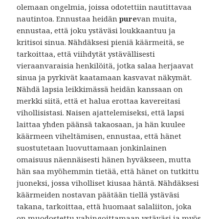
olemaan ongelmia, joissa odotettiin nautittavaa
nautintoa. Ennustaa heidän
pure
van muita,
ennustaa, että joku ystäväsi loukkaantuu ja
kritisoi sinua. Nähdäksesi pieniä käärmeitä, se
tarkoittaa, että viihdytät ystävällisesti
vieraanvaraisia ​​henkilöitä, jotka salaa herjaavat
sinua ja pyrkivät kaatamaan kasvavat näkymät.
Nähdä lapsia leikkimässä heidän kanssaan on
merkki siitä, että et halua erottaa kavereitasi
vihollisistasi. Naisen ajattelemiseksi, että lapsi
laittaa yhden päänsä takaosaan, ja hän kuulee
käärmeen viheltämisen, ennustaa, että hänet
suostutetaan luovuttamaan jonkinlainen
omaisuus näennäisesti hänen hyväkseen, mutta
hän saa myöhemmin tietää, että hänet on tutkittu
juoneksi, jossa viholliset kiusaa häntä. Nähdäksesi
käärmeiden nostavan päätään tiellä ystäväsi
takana, tarkoittaa, että huomaat salaliiton, joka
on muodostettu vahingoittamaan ystäväsi ja myös